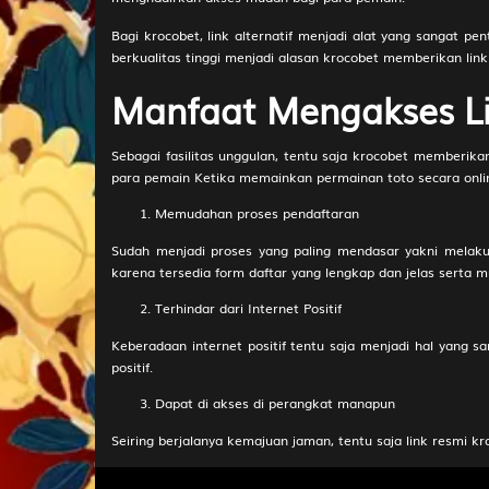
Bagi krocobet, link alternatif menjadi alat yang sangat 
berkualitas tinggi menjadi alasan krocobet memberikan link 
Manfaat Mengakses Li
Sebagai fasilitas unggulan, tentu saja krocobet memberikan
para pemain Ketika memainkan permainan toto secara online.
Memudahan proses pendaftaran
Sudah menjadi proses yang paling mendasar yakni melaku
karena tersedia form daftar yang lengkap dan jelas serta 
Terhindar dari Internet Positif
Keberadaan internet positif tentu saja menjadi hal yang s
positif.
Dapat di akses di perangkat manapun
Seiring berjalanya kemajuan jaman, tentu saja link resmi 