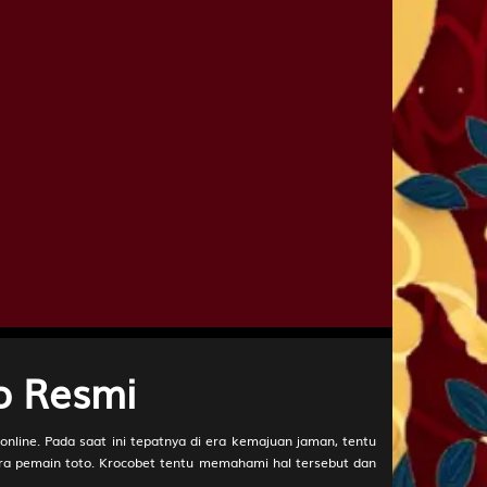
o Resmi
ine. Pada saat ini tepatnya di era kemajuan jaman, tentu
ara pemain toto. Krocobet tentu memahami hal tersebut dan