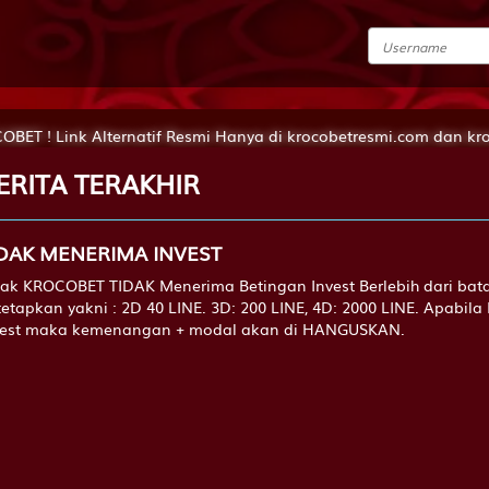
Alternatif Resmi Hanya di krocobetresmi.com dan krocobeta
ERITA TERAKHIR
IDAK MENERIMA INVEST
hak KROCOBET TIDAK Menerima Betingan Invest Berlebih dari bata
tetapkan yakni : 2D 40 LINE. 3D: 200 LINE, 4D: 2000 LINE. Apabil
vest maka kemenangan + modal akan di HANGUSKAN.