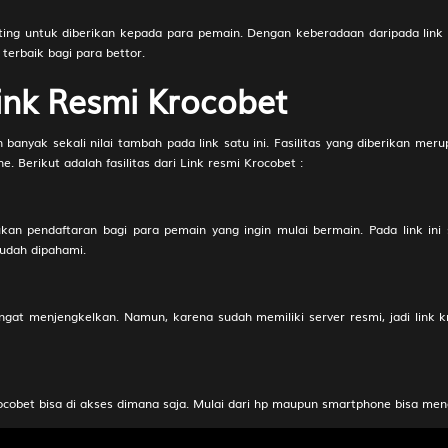
penting untuk diberikan kepada para pemain. Dengan keberadaan daripada lin
terbaik bagi para bettor.
nk Resmi Krocobet
 banyak sekali nilai tambah pada link satu ini. Fasilitas yang diberikan mer
 Berikut adalah fasilitas dari Link resmi Krocobet :
kan pendaftaran bagi para pemain yang ingin mulai bermain. Pada link in
mudah dipahami.
angat menjengkelkan. Namun, karena sudah memiliki server resmi, jadi link k
krocobet bisa di akses dimana saja. Mulai dari hp maupun smartphone bisa m